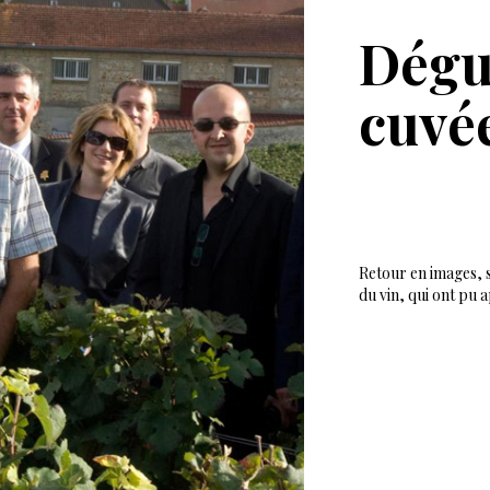
Dégus
cuvé
Retour en images, s
du vin, qui ont pu 